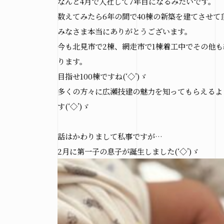
なんと4月で入社して7年目になるみたいです。
数えてみたら6年の間で40棟の新築を建てさせて頂き
みなさま本当にありがとうございます。
今も北見市で2棟、網走市で1棟着工中でその他
ります。
目指せ100棟ですね(‘◇’)ゞ
多くの方々に広瀬技建の魅力を知ってもらえるよ
す(‘◇’)ゞ
話はかわりまして私事ですが…
2月に第一子の息子が誕生しました(‘◇’)ゞ