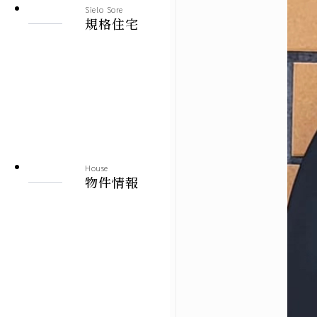
Sielo Sore
建売情報
規格住宅
札幌市
北見市
その他の地域
House
物件情報
施工実績
札幌本店
北見支店