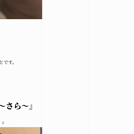
とです。
osegiken .All Rights Reserved.
A～さら～』
)ゞ