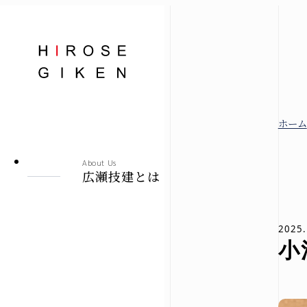
株式会社広瀬技建
ホーム
広瀬技建とは
About Us
広瀬技建とは
規格住宅
2025.
小
-シエロ・ソーレ-