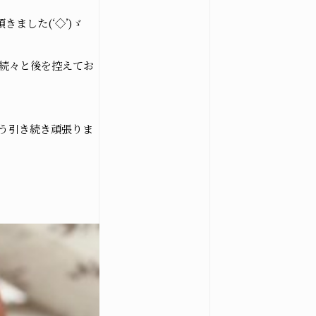
ました(‘◇’)ゞ
も続々と後を控えてお
う引き続き頑張りま