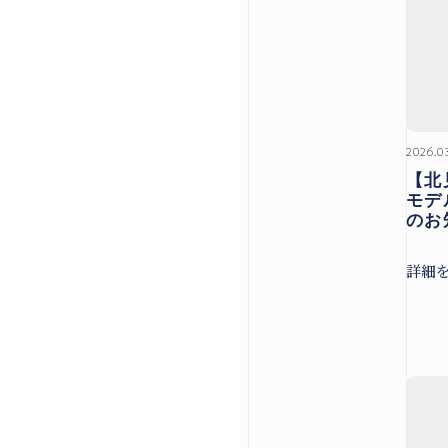
@hirose_giken
@hirosegike
お問い合わせ
2026.0
【北
モデ
のお
来場予約はこちら
詳細
資料請求はこちら