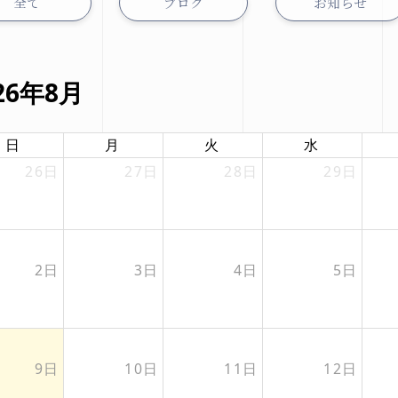
全て
ブログ
お知らせ
会社概要
26年8月
日
月
火
水
26日
27日
28日
29日
2日
3日
4日
5日
9日
10日
11日
12日