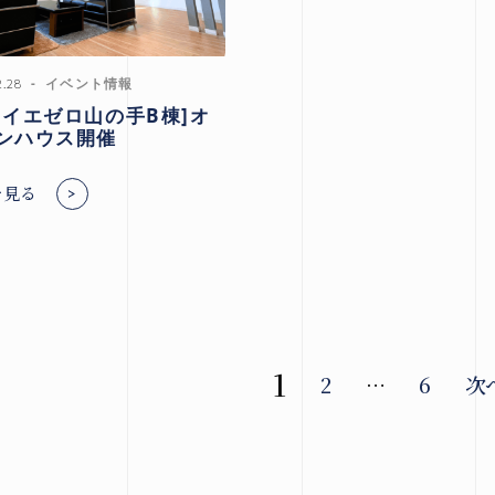
2.28
イベント情報
ライエゼロ山の手B棟]オ
ンハウス開催
を見る
投
1
2
…
6
次
稿
の