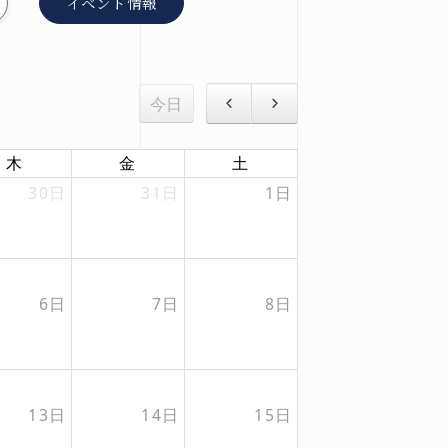
イベント情報
今日
木
金
土
30日
31日
1日
6日
7日
8日
13日
14日
15日