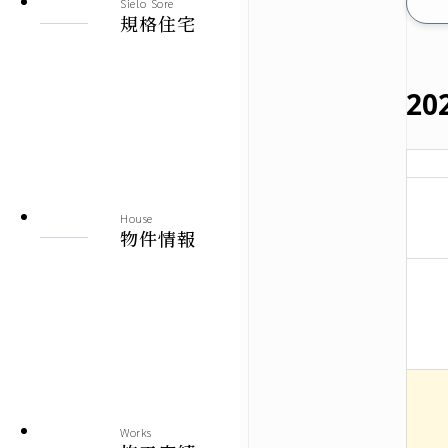
Sielo Sore
建売情報
規格住宅
札幌市
20
北見市
その他の地域
House
物件情報
施工実績
札幌本店
北見支店
Works