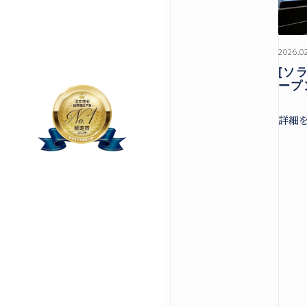
2026.0
[ソ
ープ
詳細