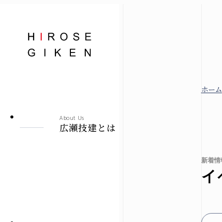
株式会社広瀬技建
ホーム
広瀬技建とは
About Us
広瀬技建とは
規格住宅
新着情
イ
-シエロ・ソーレ-