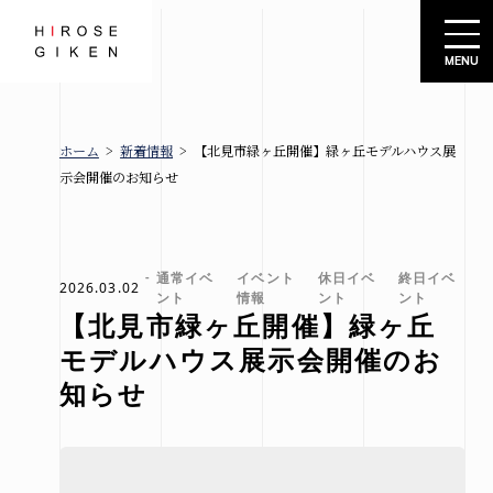
株式会社広瀬技建
ホーム
>
新着情報
>
【北見市緑ヶ丘開催】緑ヶ丘モデルハウス展
広瀬技建
新着情報
示会開催のお知らせ
とは
ブロ
グ
お知
規格住宅
通常イベ
イベント
休日イベ
終日イベ
2026.03.02
ント
情報
ント
ント
らせ
-シエロ・
【北見市緑ヶ丘開催】緑ヶ丘
イベ
ソーレ-
モデルハウス展示会開催のお
ント
知らせ
情報
建売情報
会社概要
札幌