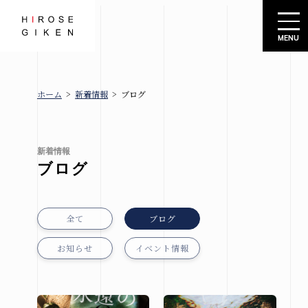
株式会社広瀬技建
ホーム
>
新着情報
>
ブログ
広瀬技建
新着情報
とは
ブロ
グ
新着情報
ブログ
お知
規格住宅
らせ
-シエロ・
イベ
ソーレ-
全て
ブログ
ント
情報
お知らせ
イベント情報
建売情報
会社概要
札幌