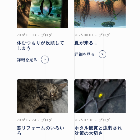
市
北見
市
その他
2026.08.03
ブログ
2026.08.01
ブログ
の地域
休むつもりが没頭して
夏が来る…
しまう
詳細を見る
詳細を見る
施工実績
札幌
本店
北見
支店
2026.07.24
ブログ
2026.07.18
ブログ
窓リフォームのいろい
ホタル観賞と虫刺され
ろ
対策の大切さ
お問い合わせ