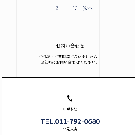
投
1
2
…
13
次へ
稿
の
ペ
お問い合わせ
ー
ご相談・ご質問等ございましたら、
お気軽にお問い合わせください。
ジ
送
り
札幌本社
TEL.011-792-0680
北見支店