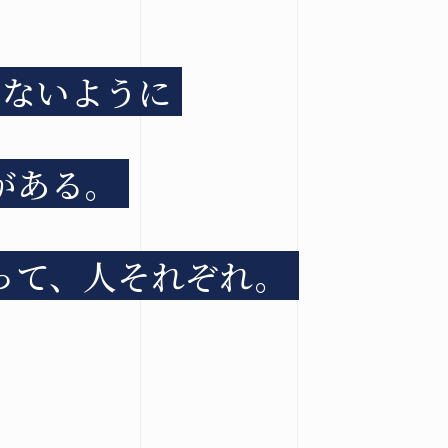
いないように
がある。
osegiken .All Rights Reserved.
って、
人それぞれ。