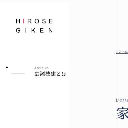
株式会社広瀬技建
ホーム
広瀬技建とは
About Us
広瀬技建とは
規格住宅
-シエロ・ソーレ-