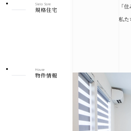
Sielo Sore
「住
建売情報
規格住宅
私た
札幌市
北見市
その他の地域
House
物件情報
施工実績
札幌本店
北見支店