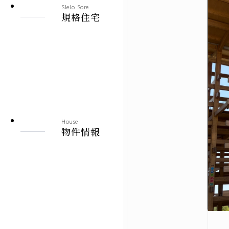
Sielo Sore
建売情報
規格住宅
札幌市
北見市
その他の地域
House
物件情報
施工実績
札幌本店
北見支店