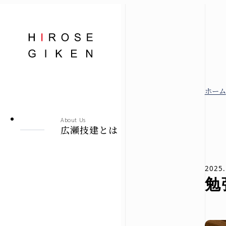
株式会社広瀬技建
ホーム
広瀬技建とは
About Us
広瀬技建とは
規格住宅
2025.
勉
-シエロ・ソーレ-