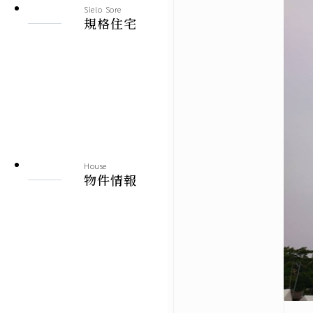
Sielo Sore
建売情報
規格住宅
札幌市
北見市
その他の地域
House
物件情報
施工実績
札幌本店
北見支店