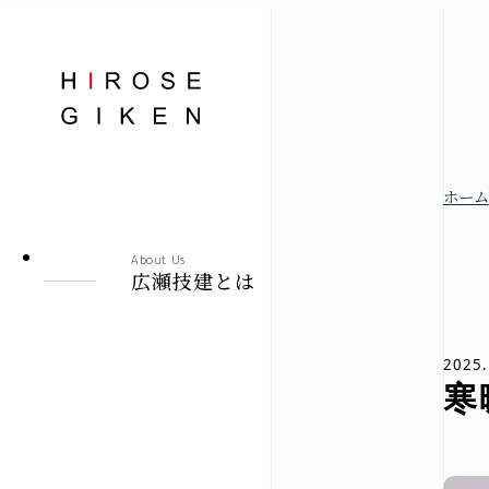
株式会社広瀬技建
ホーム
広瀬技建とは
About Us
広瀬技建とは
規格住宅
2025.
寒
-シエロ・ソーレ-