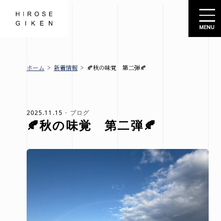
株式会社広瀬技建
ホーム
>
新着情報
>
🍂秋の味覚 第二弾🍂
広瀬技建
新着情報
とは
ブロ
グ
2025.11.15
ブログ
🍂秋の味覚 第二弾🍂
お知
規格住宅
らせ
-シエロ・
イベ
ソーレ-
ント
情報
建売情報
会社概要
札幌