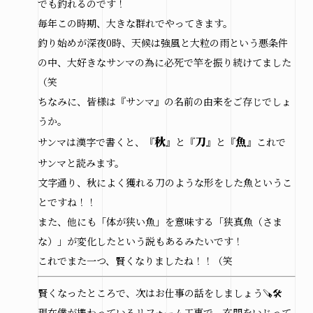
でも釣れるのです！
毎年この時期、大きな群れでやってきます。
釣り始めが深夜0時、天候は強風と大粒の雨という悪条件
の中、大好きなサンマの為に必死で竿を振り続けてました
（笑
ちなみに、皆様は『サンマ』の名前の由来をご存じでしょ
うか。
秋
刀
魚
サンマは漢字で書くと、『
』と『
』と『
』これで
サンマと読みます。
文字通り、秋によく獲れる刀のような形をした魚というこ
とですね！！
また、他にも「体が狭い魚」を意味する「狭真魚（さま
な）」が変化したという説もあるみたいです！
これでまた一つ、賢くなりましたね！！（笑
賢くなったところで、次はお仕事の話をしましょう🪚🛠️
現在僕が携わっているリフォーム工事で、玄関をいじって