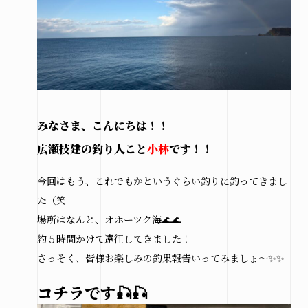
市
北見
市
その他
の地域
みなさま、こんにちは！！
施工実績
広瀬技建の釣り人こと
小林
です！！
札幌
今回はもう、これでもかというぐらい釣りに釣ってきまし
本店
た（笑
北見
場所はなんと、オホーツク海🌊🌊
支店
約５時間かけて遠征してきました！
さっそく、皆様お楽しみの釣果報告いってみましょ～✨✨
コチラです🎣🎣
お問い合わせ