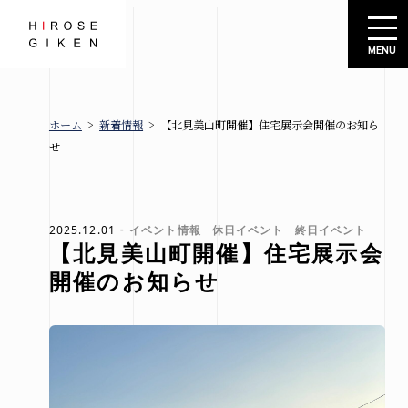
株式会社広瀬技建
ホーム
>
新着情報
>
【北見美山町開催】住宅展示会開催のお知ら
広瀬技建
新着情報
せ
とは
ブロ
グ
お知
規格住宅
2025.12.01
イベント情報
休日イベント
終日イベント
【北見美山町開催】住宅展示会
らせ
-シエロ・
開催のお知らせ
イベ
ソーレ-
ント
情報
建売情報
会社概要
札幌