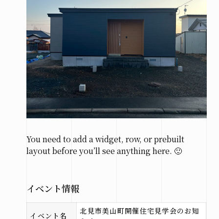
市
北見
市
その他
の地域
施工実績
札幌
本店
You need to add a widget, row, or prebuilt
layout before you’ll see anything here. 🙂
北見
支店
イベント情報
北見市美山町開催住宅見学会のお知
お問い合わせ
イベント名