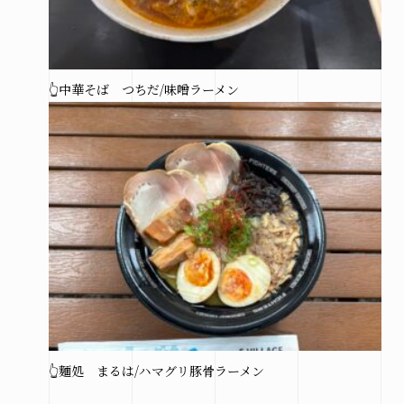
👆中華そば つちだ/味噌ラーメン
👆麵処 まるは/ハマグリ豚骨ラーメン