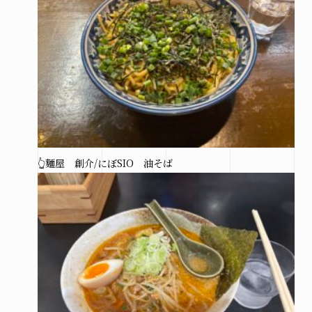
👆麵屋 創介/にぼSIO 油そば