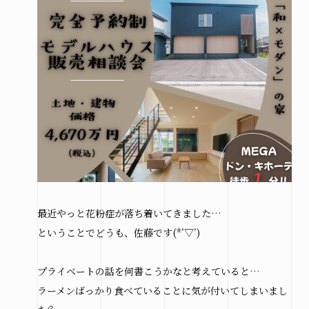
市
北見
市
その他
の地域
施工実績
札幌
本店
最近やっと花粉症が落ち着いてきました…
北見
ということでどうも、佐藤です(*’▽’)
支店
プライベートの話を何書こうかなと考えていると…
ラーメンばっかり食べていることに気が付いてしまいまし
お問い合わせ