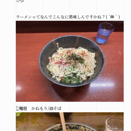
た💦
ラーメンってなんでこんなに美味しんですかね？( ´艸｀)
来場予約はこちら
資料請求はこちら
@hirose_giken
@hirosegiken
Copyright(c) hirosegiken .All Rights Reserved.
👆麵屋 かねもり/油そば