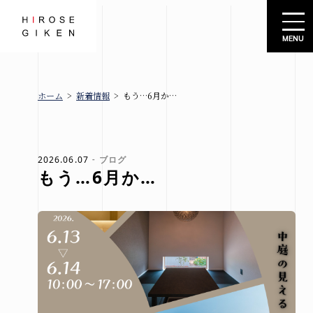
株式会社広瀬技建
ホーム
>
新着情報
>
もう…6月か…
広瀬技建
新着情報
とは
ブロ
グ
2026.06.07
ブログ
もう…6月か…
お知
規格住宅
らせ
-シエロ・
イベ
ソーレ-
ント
情報
建売情報
会社概要
札幌