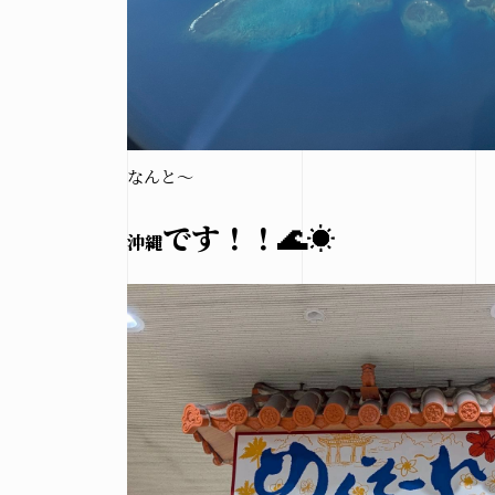
n
なんと～
です！！🌊☀️
沖縄