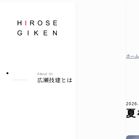
株式会社広瀬技建
ホーム
広瀬技建とは
About Us
広瀬技建とは
規格住宅
2026.
夏
-シエロ・ソーレ-