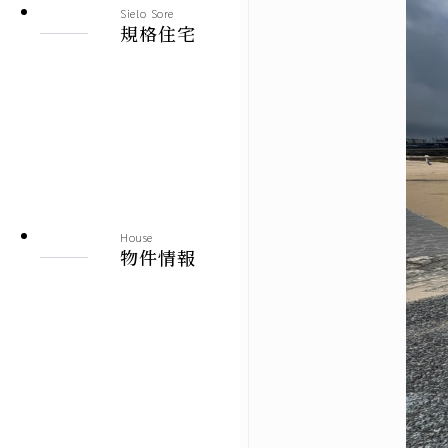
Sielo Sore
建売情報
規格住宅
札幌市
北見市
その他の地域
House
物件情報
施工実績
札幌本店
北見支店