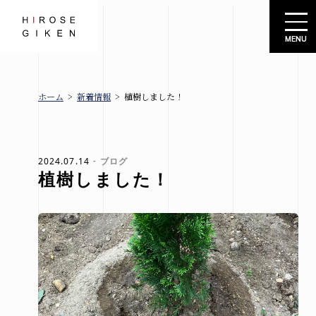
株式会社広瀬技建
ホーム
>
新着情報
>
植樹しました！
広瀬技建
新着情報
とは
ブロ
グ
2024.07.14
ブログ
植樹しました！
お知
規格住宅
らせ
-シエロ・
イベ
ソーレ-
ント
情報
建売情報
会社概要
札幌