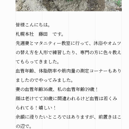
市
北見
市
皆様こんにちは。
その他
札幌本社 藤田 です。
の地域
先週妻とマタニティー教室に行って、沐浴やオムツ
の替え方を人形で練習したり、専門の方に色々教え
施工実績
てもらってきました。
血管年齢、体脂肪率や筋肉量の測定コーナーもあり
札幌
ましたのでやってみました。
本店
妻の血管年齢36歳、私の血管年齢19歳！
北見
支店
顔は老けてて30歳に間違われるけど血管は若くみ
られてる！嬉しい！
余韻に浸りたいところではありますが、前置きはこ
お問い合わせ
の辺で。