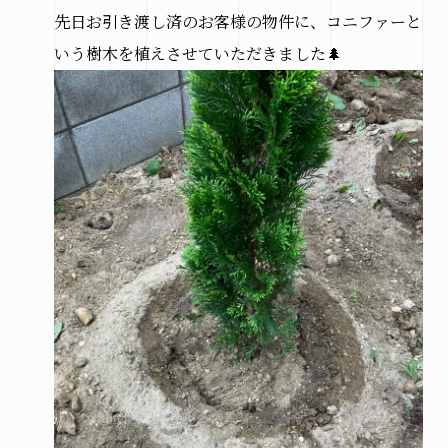
先日お引き渡し済のお客様の物件に、コニファーと
いう樹木を植えさせていただきました🌲
来場予約はこちら
資料請求はこちら
@hirose_giken
@hirosegiken
Copyright(c) hirosegiken .All Rights Reserved.