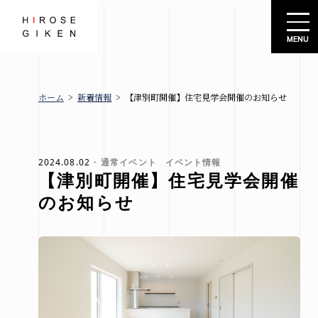
株式会社広瀬技建
ホーム
>
新着情報
>
【津別町開催】住宅見学会開催のお知らせ
広瀬技建
新着情報
とは
ブロ
グ
2024.08.02
通常イベント
イベント情報
【津別町開催】住宅見学会開催
お知
規格住宅
らせ
のお知らせ
-シエロ・
イベ
ソーレ-
ント
情報
建売情報
会社概要
札幌