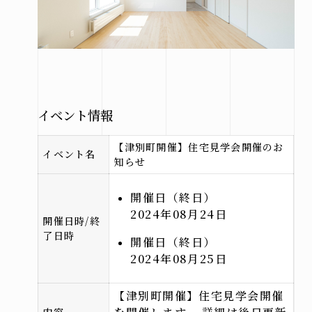
市
北見
市
その他
の地域
イベント情報
施工実績
【津別町開催】住宅見学会開催のお
イベント名
知らせ
札幌
開催日（終日）
本店
2024年08月24日
北見
開催日時/終
了日時
支店
開催日（終日）
2024年08月25日
【津別町開催】住宅見学会開催
お問い合わせ
内容