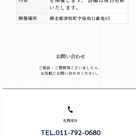
を開催します。 詳細は後日更新
いたします。
開催場所
網走郡津別町字協和11番地65
来場予約はこちら
資料請求はこちら
お問い合わせ
ご相談・ご質問等ございましたら、
@hirose_giken
@hirosegiken
お気軽にお問い合わせください。
Copyright(c) hirosegiken .All Rights Reserved.
札幌本社
TEL.011-792-0680