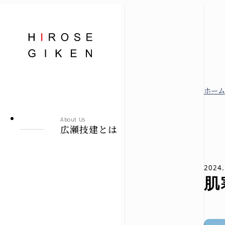
株式会社広瀬技建
ホーム
広瀬技建とは
About Us
広瀬技建とは
規格住宅
2024.
肌
-シエロ・ソーレ-