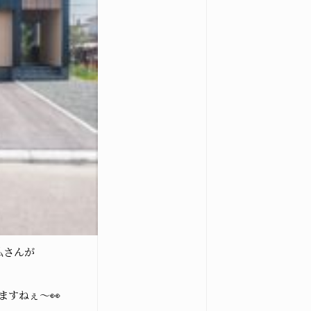
仏
さんが
ますねぇ～👀