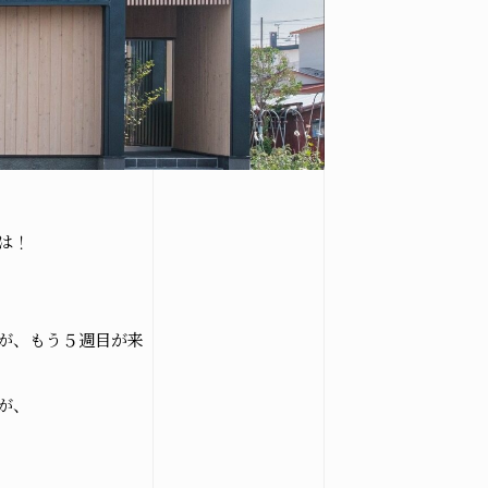
は！
が、もう５週目が来
が、