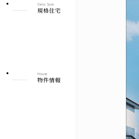
Sielo Sore
建売情報
規格住宅
札幌市
北見市
その他の地域
House
物件情報
施工実績
札幌本店
北見支店