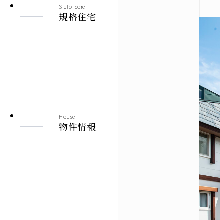
Sielo Sore
建売情報
規格住宅
札幌市
北見市
その他の地域
House
物件情報
施工実績
札幌本店
北見支店