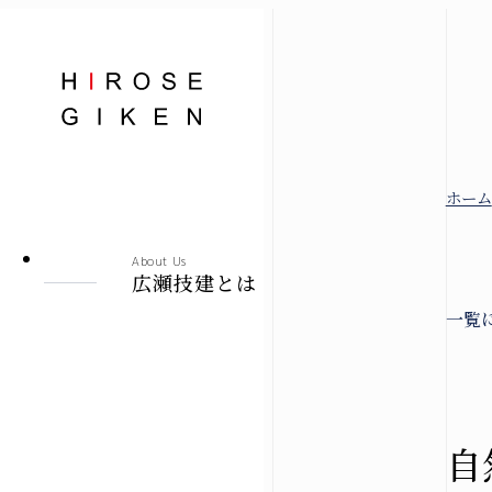
株式会社広瀬技建
ホーム
広瀬技建とは
About Us
広瀬技建とは
一覧
規格住宅
-シエロ・ソーレ-
自