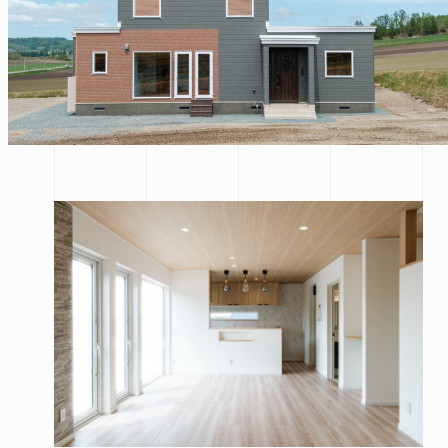
市
北見
市
その他
の地域
施工実績
札幌
本店
北見
支店
お問い合わせ