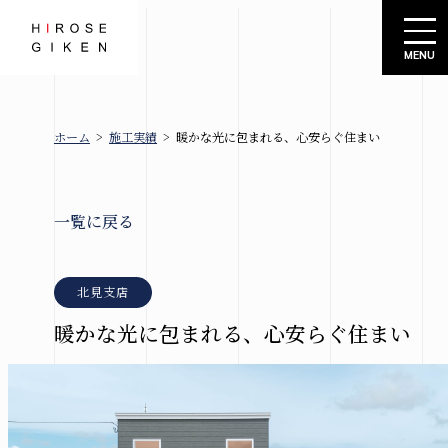
株式会社広瀬技建
ホーム
>
施工実績
>
暖かな光に包まれる、心安らぐ住まい
広瀬技建
新着情報
とは
ブロ
グ
一覧に戻る
お知
規格住宅
らせ
-シエロ・
北見支店
イベ
ソーレ-
暖かな光に包まれる、心安らぐ住まい
ント
情報
建売情報
会社概要
札幌