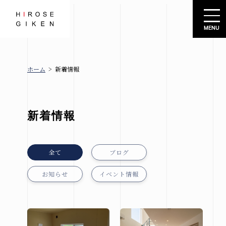
株式会社広瀬技建
ホーム
>
新着情報
広瀬技建
新着情報
とは
ブロ
グ
新着情報
お知
規格住宅
らせ
-シエロ・
全て
ブログ
イベ
ソーレ-
ント
お知らせ
イベント情報
情報
建売情報
会社概要
札幌