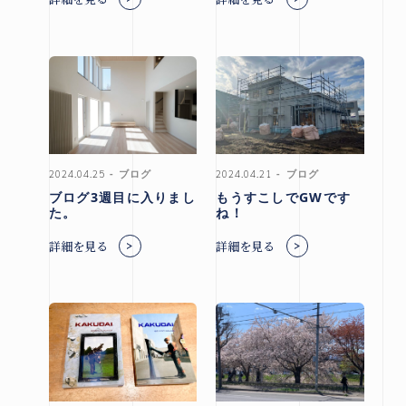
来場予約はこちら
資料請求はこちら
2024.04.25
ブログ
2024.04.21
ブログ
ブログ3週目に入りまし
もうすこしでGWです
@hirose_giken
@hirosegiken
た。
ね！
詳細を見る
詳細を見る
Copyright(c) hirosegiken .All Rights Reserved.