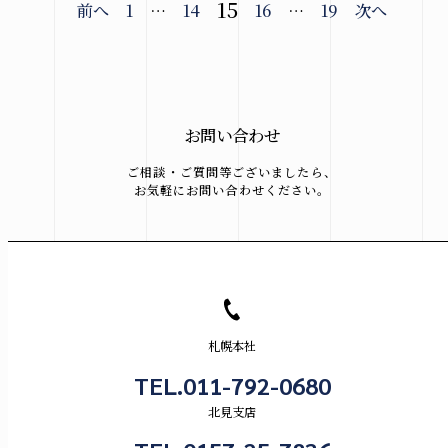
投
15
前へ
1
…
14
16
…
19
次へ
稿
の
ペ
お問い合わせ
ー
ご相談・ご質問等ございましたら、
お気軽にお問い合わせください。
ジ
送
り
札幌本社
TEL.011-792-0680
北見支店